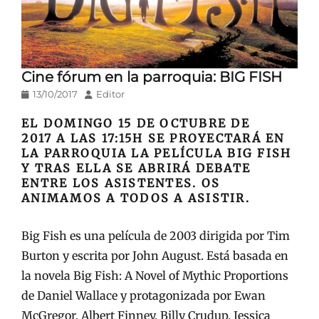
Cine fórum en la parroquia: BIG FISH
Publicado
Autor
13/10/2017
Editor
en/el
EL DOMINGO 15 DE OCTUBRE DE
2017 A LAS 17:15H SE PROYECTARÁ EN
LA PARROQUIA LA PELÍCULA BIG FISH
Y TRAS ELLA SE ABRIRÁ DEBATE
ENTRE LOS ASISTENTES. OS
ANIMAMOS A TODOS A ASISTIR.
Big Fish es una película de 2003 dirigida por Tim
Burton y escrita por John August. Está basada en
la novela Big Fish: A Novel of Mythic Proportions
de Daniel Wallace y protagonizada por Ewan
McGregor, Albert Finney, Billy Crudup, Jessica