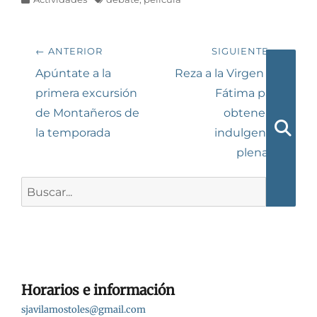
Navegación
← ANTERIOR
SIGUIENTE →
de
Entrada
Siguiente
Apúntate a la
Reza a la Virgen de
anterior:
entrada:
primera excursión
Fátima para
entradas
de Montañeros de
obtener la
la temporada
indulgencia
Busca
plenaria
Buscar:
Horarios e información
sjavilamostoles@gmail.com