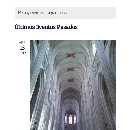
a
e
S
v
C
s
e
v
e
No hay eventos programados.
g
a
e
l
a
l
c
g
Últimos Eventos Pasados
e
i
e
a
c
ó
n
n
c
ABR
c
13
d
d
i
i
e
2019
a
v
o
ó
i
r
n
n
s
i
t
a
d
a
o
l
e
s
d
d
a
v
e
e
f
i
E
E
v
e
s
e
v
c
t
n
e
t
h
a