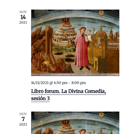
o
n
a
s
t
.
NOV
14
o
2021
s
14/11/2021 @ 6:30 pm
-
8:00 pm
Libro forum. La Divina Comedia,
sesión 3
NOV
7
2021