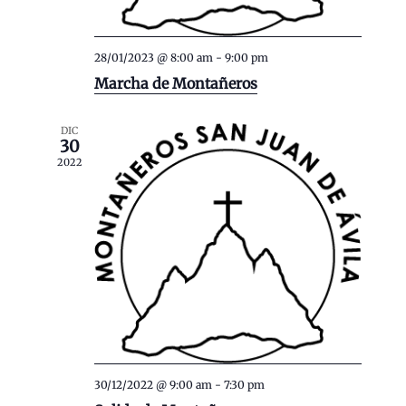
o
n
a
s
t
.
28/01/2023 @ 8:00 am
-
9:00 pm
o
Marcha de Montañeros
s
DIC
30
2022
30/12/2022 @ 9:00 am
-
7:30 pm