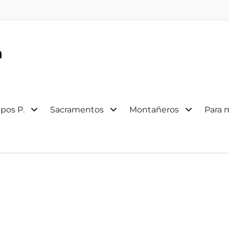
a
pos P.
Sacramentos
Montañeros
Para 