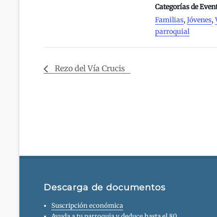
Categorías de Even
Familias
,
Jóvenes
,
parroquial
Rezo del Vía Crucis
Descarga de documentos
Suscripción económica
Ayuda a tu parroquia y deduce hasta el 80