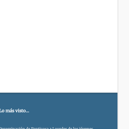
Lo más visto...
Peregrinación de Panticosa a Lourdes de los jóvenes